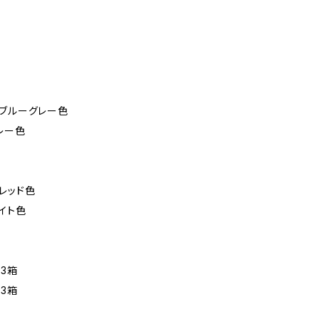
ジブルーグレー色
レー色
レッド色
イト色
3箱
3箱