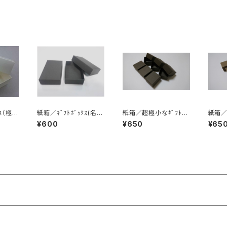
ｽ（極
紙箱／ｷﾞﾌﾄﾎﾞｯｸｽ(名刺
紙箱／超極小なｷﾞﾌﾄﾎﾞ
紙箱／
ｻｲｽﾞ)4個入
ｯｸｽ（ｾﾋﾟｱ・濃こげ茶）6
ｯｸｽ（ﾐ
¥600
¥650
¥65
個入
ｼｭ）6