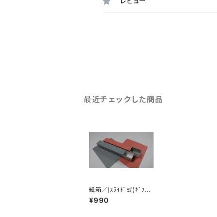
レビュー
最近チェックした商品
紙箱／(ｽﾗｲﾄﾞ式)ｷﾞﾌﾄ
ﾎﾞｯｸｽ-ボールペンｻｲｽﾞ
¥990
6個入