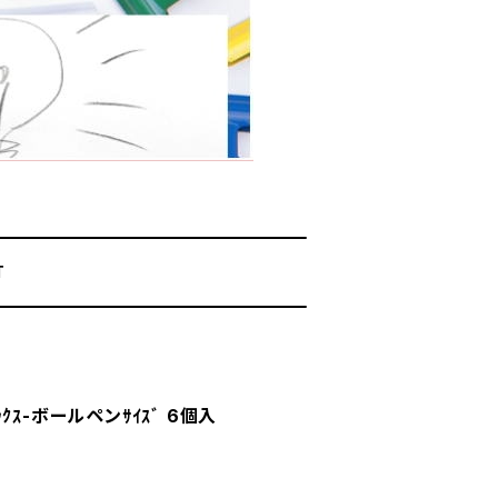
T
ﾞｯｸｽ-ボールペンｻｲｽﾞ 6個入