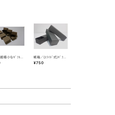
超極小なｷﾞﾌﾄﾎﾞ
紙箱／(ｽﾗｲﾄﾞ式)ｷﾞﾌﾄ
ﾙｸﾃｨｰ・ｼｬﾝﾊﾟﾝｱｯ
ﾎﾞｯｸｽ-めがね・眼鏡ｻｲ
0
¥750
個入
ｽﾞ 3個入