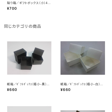
貼り箱／ギフトボックス（小）4個
入
¥700
同じカテゴリの商品
紙箱／ｷﾞﾌﾄﾎﾞｯｸｽ（極小-黒）6
紙箱／ｷﾞﾌﾄﾎﾞｯｸｽ（極小-白）6
個入
個入
¥660
¥660