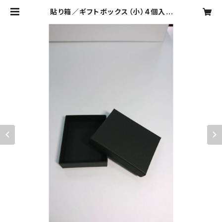
貼り箱／ギフトボックス（小）4個入 |
ダンボールと紙素材『お・く・る』製品
（ギフト箱/貼り箱/紙雑貨/ジュエリー
BOX/写真フレーム）～むげんだい∞
はーと～