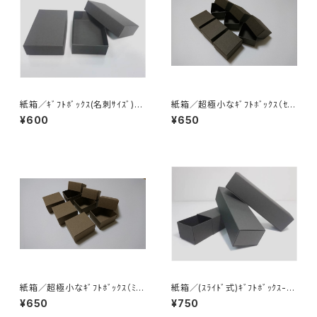
紙箱／ｷﾞﾌﾄﾎﾞｯｸｽ(名刺ｻｲｽﾞ)4
紙箱／超極小なｷﾞﾌﾄﾎﾞｯｸｽ（ｾﾋﾟ
個入
ｱ・濃こげ茶）6個入
¥600
¥650
紙箱／超極小なｷﾞﾌﾄﾎﾞｯｸｽ（ﾐﾙｸ
紙箱／(ｽﾗｲﾄﾞ式)ｷﾞﾌﾄﾎﾞｯｸｽ-め
ﾃｨｰ・ｼｬﾝﾊﾟﾝｱｯｼｭ）6個入
がね・眼鏡ｻｲｽﾞ 3個入
¥650
¥750