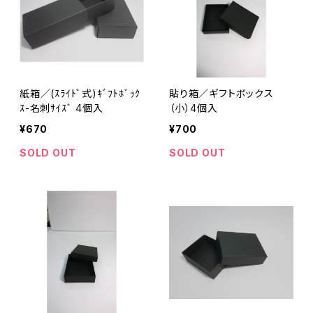
紙箱／(ｽﾗｲﾄﾞ式)ｷﾞﾌﾄﾎﾞｯｸ
貼り箱／ギフトボックス
ｽ-名刺ｻｲｽﾞ 4個入
（小）4個入
¥670
¥700
SOLD OUT
SOLD OUT