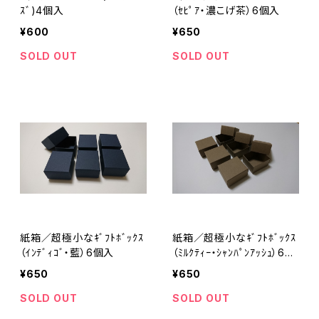
ｽﾞ)4個入
（ｾﾋﾟｱ・濃こげ茶）6個入
¥600
¥650
SOLD OUT
SOLD OUT
紙箱／超極小なｷﾞﾌﾄﾎﾞｯｸｽ
紙箱／超極小なｷﾞﾌﾄﾎﾞｯｸｽ
（ｲﾝﾃﾞｨｺﾞ・藍）6個入
（ﾐﾙｸﾃｨｰ・ｼｬﾝﾊﾟﾝｱｯｼｭ）6個
入
¥650
¥650
SOLD OUT
SOLD OUT