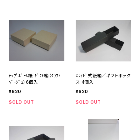
ﾁｯﾌﾟﾎﾞｰﾙ紙 ｷﾞﾌﾄ箱（ｸﾗﾌﾄ
ｽﾗｲﾄﾞ式紙箱／ギフトボック
ﾍﾞｰｼﾞｭ）6個入
ス 4個入
¥620
¥620
SOLD OUT
SOLD OUT