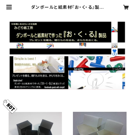
ダンボールと紙素材『お・く・る』製品
（ギフト箱/貼り箱/紙雑貨/ジュエリー
BOX/写真フレーム）～むげんだい∞
はーと～